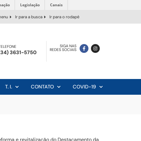
mação
Legislação
Canais
 menu
Ir para a busca
Ir para o rodapé
SIGA NAS
TELEFONE
REDES SOCIAIS
(34) 3631-5750
T. I.
CONTATO
COVID-19
reforma e revitalização do Destacamento da