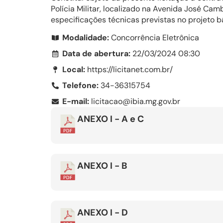
Polícia Militar, localizado na Avenida José Ca
especificações técnicas previstas no projeto 
Modalidade:
Concorrência Eletrônica
Data de abertura:
22/03/2024 08:30
Local:
https://licitanet.com.br/
Telefone:
34-36315754
E-mail:
licitacao@ibia.mg.gov.br
ANEXO I - A e C
ANEXO I - B
ANEXO I - D