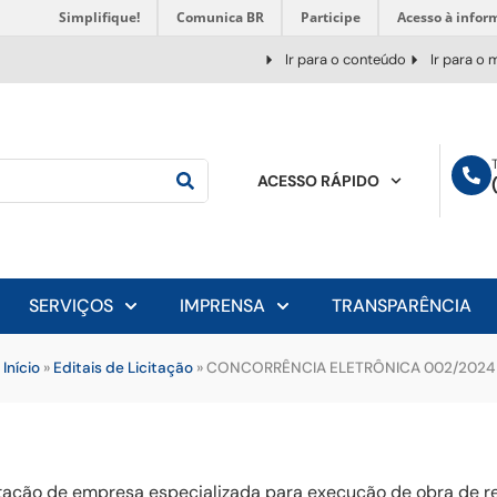
Simplifique!
Comunica BR
Participe
Acesso à infor
Ir para o conteúdo
Ir para o
ACESSO RÁPIDO
SERVIÇOS
IMPRENSA
TRANSPARÊNCIA
Início
»
Editais de Licitação
»
CONCORRÊNCIA ELETRÔNICA 002/2024
ratação de empresa especializada para execução de obra de 