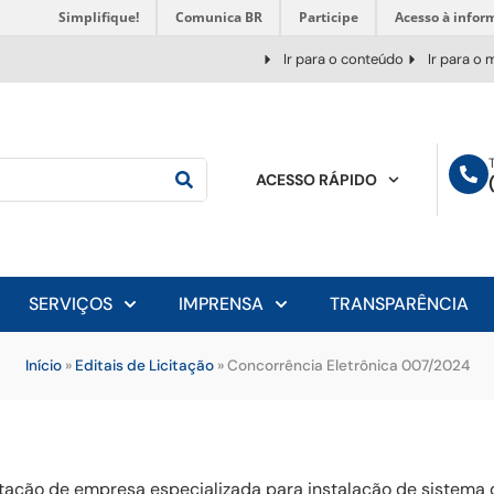
Simplifique!
Comunica BR
Participe
Acesso à infor
Ir para o conteúdo
Ir para o
ACESSO RÁPIDO
SERVIÇOS
IMPRENSA
TRANSPARÊNCIA
Início
»
Editais de Licitação
»
Concorrência Eletrônica 007/2024
ratação de empresa especializada para instalação de sistema