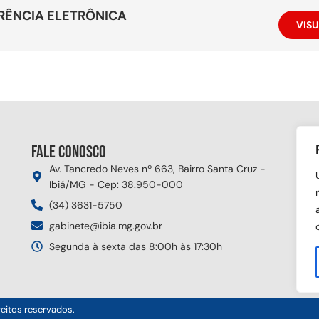
RÊNCIA ELETRÔNICA
VISU
Fale conosco
Si
Av. Tancredo Neves nº 663, Bairro Santa Cruz -
Ibiá/MG - Cep: 38.950-000
(34) 3631-5750
gabinete@ibia.mg.gov.br
Segunda à sexta das 8:00h às 17:30h
reitos reservados.