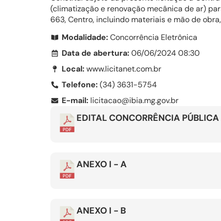
(climatização e renovação mecânica de ar) para
663, Centro, incluindo materiais e mão de obra
Modalidade:
Concorrência Eletrônica
Data de abertura:
06/06/2024 08:30
Local:
www.licitanet.com.br
Telefone:
(34) 3631-5754
E-mail:
licitacao@ibia.mg.gov.br
EDITAL CONCORRÊNCIA PÚBLICA
ANEXO I - A
ANEXO I - B