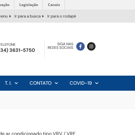
mação
Legislação
Canais
 menu
Ir para a busca
Ir para o rodapé
SIGA NAS
TELEFONE
REDES SOCIAIS
(34) 3631-5750
T. I.
CONTATO
COVID-19
 de ar condicionado tipo VRV / VRF