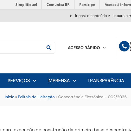
Simplifique!
Comunica BR
Participe
Acesso à infor
Ir para o conteúdo
Ir para o
ACESSO RÁPIDO
SERVIÇOS
IMPRENSA
TRANSPARÊNCIA
Início
»
Editais de Licitação
»
Concorrência Eletrônica – 002/2025
 para execução de construção da primeira base descentrali