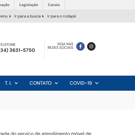
mação
Legislação
Canais
 menu
Ir para a busca
Ir para o rodapé
SIGA NAS
TELEFONE
REDES SOCIAIS
(34) 3631-5750
T. I.
CONTATO
COVID-19
zada do serviço de atendimento móvel de