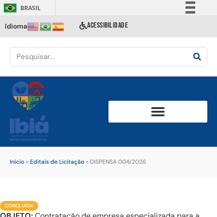
BRASIL
Simplifique!
ACESSIBILIDADE
Idioma
Comunica BR
Participe
Acesso à informação
Legislação
Canais
Início
»
Editais de Licitação
»
DISPENSA 004/2026
CONCLUÍDA
OBJETO:
Contratação de empresa especializada para a