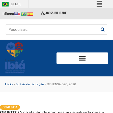
BRASIL
Simplifique!
ACESSIBILIDADE
Idioma
Comunica BR
Participe
Acesso à informação
Legislação
Canais
Início
»
Editais de Licitação
»
DISPENSA 020/2026
CONCLUÍDA
OBJETO:
Contratação de empresa especializada para a