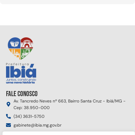
Fale conosco
Av. Tancredo Neves nº 663, Bairro Santa Cruz - Ibiá/MG -
Cep: 38.950-000
(34) 3631-5750
gabinete@ibia.mg.gov.br
Segunda à sexta das 8:00h às 17:30h