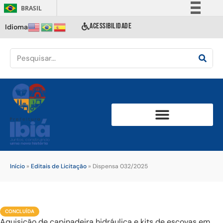
BRASIL
Simplifique!
ACESSIBILIDADE
Idioma
Comunica BR
Participe
Acesso à informação
Legislação
Canais
Início
»
Editais de Licitação
»
Dispensa 032/2025
CONCLUÍDA
Aquisição de capinadeira hidráulica e kits de escovas em