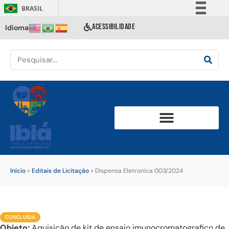
BRASIL
Simplifique!
ACESSIBILIDADE
Idioma
Comunica BR
Participe
Acesso à informação
Legislação
Canais
Início
»
Editais de Licitação
»
Dispensa Eletronica 003/2024
CONCLUÍDA
Objeto:
Aquisição de kit de ensaio imunocromatografico de