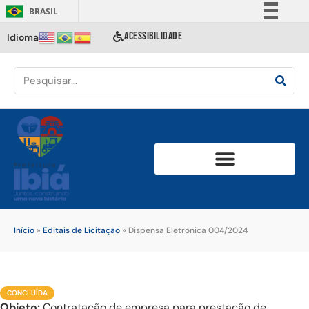
BRASIL
Simplifique!
ACESSIBILIDADE
Idioma
Comunica BR
Participe
Acesso à informação
Legislação
Canais
Início
»
Editais de Licitação
»
Dispensa Eletronica 004/2024
CONCLUÍDA
Objeto:
Contratação de empresa para prestação de