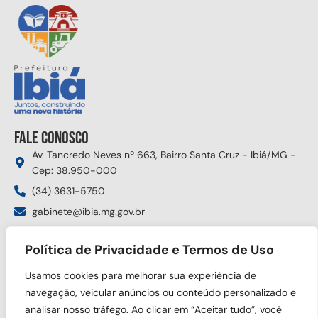
Fale conosco
Av. Tancredo Neves nº 663, Bairro Santa Cruz - Ibiá/MG -
Cep: 38.950-000
(34) 3631-5750
gabinete@ibia.mg.gov.br
Segunda à sexta das 8:00h às 17:30h
Política de Privacidade e Termos de Uso
Siga nas redes sociais
Usamos cookies para melhorar sua experiência de
navegação, veicular anúncios ou conteúdo personalizado e
analisar nosso tráfego. Ao clicar em “Aceitar tudo”, você