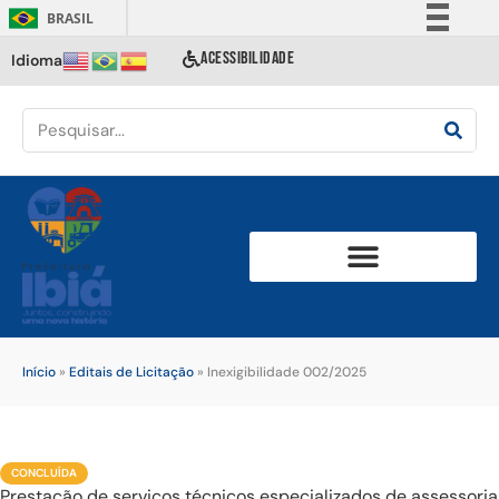
BRASIL
Simplifique!
ACESSIBILIDADE
Idioma
Comunica BR
Participe
Acesso à informação
Legislação
Canais
Início
»
Editais de Licitação
»
Inexigibilidade 002/2025
CONCLUÍDA
Prestação de serviços técnicos especializados de assessoria