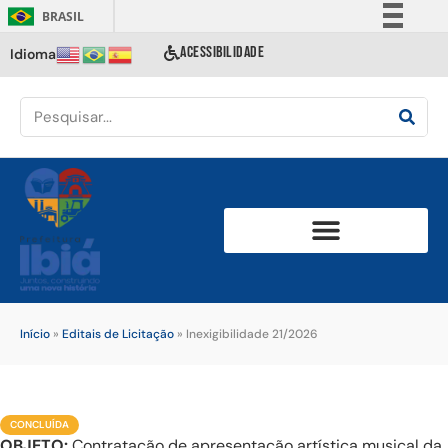
BRASIL
Simplifique!
ACESSIBILIDADE
Idioma
Comunica BR
Participe
Acesso à informação
Legislação
Canais
Início
»
Editais de Licitação
»
Inexigibilidade 21/2026
CONCLUÍDA
OBJETO:
Contratação de apresentação artística musical da