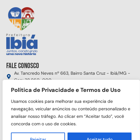
Fale conosco
Av. Tancredo Neves nº 663, Bairro Santa Cruz - Ibiá/MG -
Cep: 38.950-000
(34) 3631-5750
Política de Privacidade e Termos de Uso
gabinete@ibia.mg.gov.br
Usamos cookies para melhorar sua experiência de
Segunda à sexta das 8:00h às 17:30h
navegação, veicular anúncios ou conteúdo personalizado e
analisar nosso tráfego. Ao clicar em “Aceitar tudo”, você
Siga nas redes sociais
concorda com o uso de cookies.
Rejeitar
Aceitar tudo