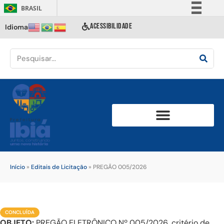
BRASIL
Simplifique!
ACESSIBILIDADE
Idioma
Comunica BR
Participe
Acesso à informação
Legislação
Canais
Início
»
Editais de Licitação
»
PREGÃO 005/2026
CONCLUÍDA
OBJETO:
PREGÃO ELETRÔNICO Nº 005/2026, critério de