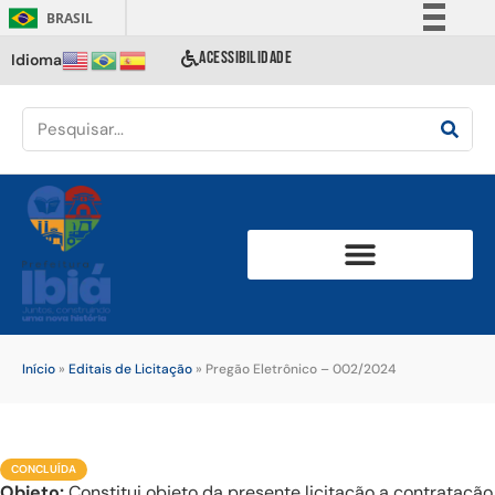
BRASIL
Simplifique!
ACESSIBILIDADE
Idioma
Comunica BR
Participe
Acesso à informação
Legislação
Canais
Início
»
Editais de Licitação
»
Pregão Eletrônico – 002/2024
CONCLUÍDA
Objeto:
Constitui objeto da presente licitação a contratação