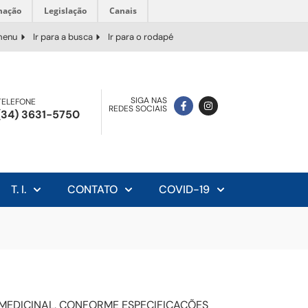
mação
Legislação
Canais
 menu
Ir para a busca
Ir para o rodapé
SIGA NAS
TELEFONE
REDES SOCIAIS
(34) 3631-5750
T. I.
CONTATO
COVID-19
 MEDICINAL, CONFORME ESPECIFICAÇÕES