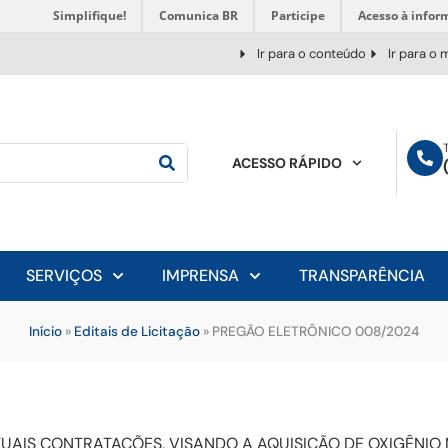
Simplifique!
Comunica BR
Participe
Acesso à infor
Ir para o conteúdo
Ir para o
ACESSO RÁPIDO
SERVIÇOS
IMPRENSA
TRANSPARÊNCIA
Início
»
Editais de Licitação
»
PREGÃO ELETRÔNICO 008/2024
UAIS CONTRATAÇÕES, VISANDO A AQUISIÇÃO DE OXIGÊNIO