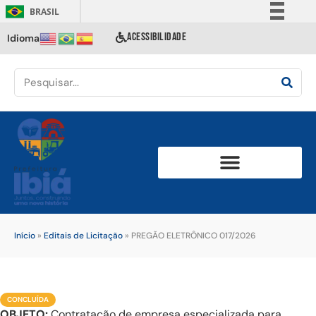
BRASIL
Simplifique!
ACESSIBILIDADE
Idioma
Comunica BR
Participe
Acesso à informação
Legislação
Canais
Início
»
Editais de Licitação
»
PREGÃO ELETRÔNICO 017/2026
CONCLUÍDA
OBJETO:
Contratação de empresa especializada para