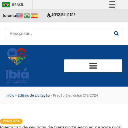
BRASIL
Simplifique!
ACESSIBILIDADE
Idioma
Comunica BR
Participe
Acesso à informação
Legislação
Canais
Início
»
Editais de Licitação
»
Pregão Eletrônico 018/2024
CONCLUÍDA
Prestação de serviços de transporte escolar, na zona rural