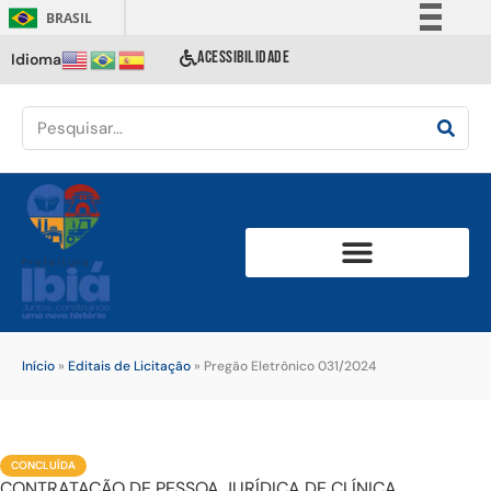
BRASIL
Simplifique!
ACESSIBILIDADE
Idioma
Comunica BR
Participe
Acesso à informação
Legislação
Canais
Início
»
Editais de Licitação
»
Pregão Eletrônico 031/2024
CONCLUÍDA
CONTRATAÇÃO DE PESSOA JURÍDICA DE CLÍNICA