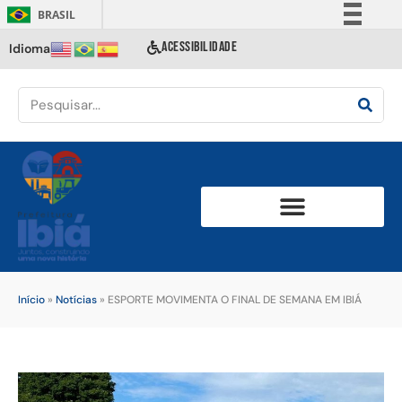
BRASIL
Simplifique!
ACESSIBILIDADE
Idioma
Comunica BR
Participe
Acesso à informação
Legislação
Canais
Início
»
Notícias
»
ESPORTE MOVIMENTA O FINAL DE SEMANA EM IBIÁ