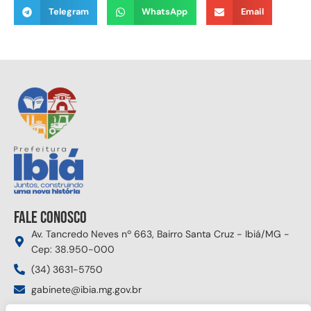
Telegram
WhatsApp
Email
Fale conosco
Av. Tancredo Neves nº 663, Bairro Santa Cruz - Ibiá/MG -
Cep: 38.950-000
(34) 3631-5750
gabinete@ibia.mg.gov.br
Segunda à sexta das 8:00h às 17:30h