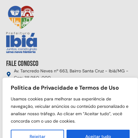
Fale conosco
Av. Tancredo Neves nº 663, Bairro Santa Cruz - Ibiá/MG -
Cep: 38.950-000
(34) 3631-5750
Política de Privacidade e Termos de Uso
gabinete@ibia.mg.gov.br
Usamos cookies para melhorar sua experiência de
Segunda à sexta das 8:00h às 17:30h
navegação, veicular anúncios ou conteúdo personalizado e
analisar nosso tráfego. Ao clicar em “Aceitar tudo”, você
Siga nas redes sociais
concorda com o uso de cookies.
Rejeitar
Aceitar tudo