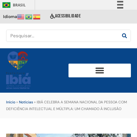
BRASIL
Simplifique!
ACESSIBILIDADE
Idioma
Comunica BR
Participe
Acesso à informação
Legislação
Canais
Início
»
Notícias
»
IBIÁ CELEBRA A SEMANA NACIONAL DA PESSOA COM
DEFICIÊNCIA INTELECTUAL E MÚLTIPLA: UM CHAMADO À INCLUSÃO