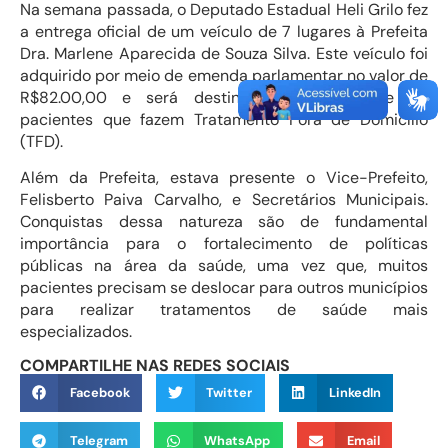
Na semana passada, o Deputado Estadual Heli Grilo fez
a entrega oficial de um veículo de 7 lugares à Prefeita
Dra. Marlene Aparecida de Souza Silva. Este veículo foi
adquirido por meio de emenda parlamentar no valor de
R$82.00,00 e será destinado ao transporte de
pacientes que fazem Tratamento Fora de Domicílio
(TFD).
Além da Prefeita, estava presente o Vice-Prefeito,
Felisberto Paiva Carvalho, e Secretários Municipais.
Conquistas dessa natureza são de fundamental
importância para o fortalecimento de políticas
públicas na área da saúde, uma vez que, muitos
pacientes precisam se deslocar para outros municípios
para realizar tratamentos de saúde mais
especializados.
COMPARTILHE NAS REDES SOCIAIS
Facebook
Twitter
LinkedIn
Telegram
WhatsApp
Email