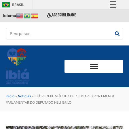
BRASIL
Simplifique!
ACESSIBILIDADE
Idioma
Comunica BR
Participe
Acesso à informação
Legislação
Canais
Início
»
Notícias
»
IBIÁ RECEBE VEÍCULO DE 7 LUGARES POR EMENDA
PARLAMENTAR DO DEPUTADO HELI GRILO