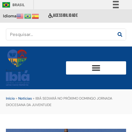
BRASIL
Simplifique!
ACESSIBILIDADE
Idioma
Comunica BR
Participe
Acesso à informação
Legislação
Canais
Início
»
Notícias
»
IBIÁ SEDIARÁ NO PRÓXIMO DOMINGO JORNADA
DIOCESANA DA JUVENTUDE