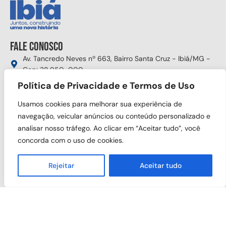
Fale conosco
Av. Tancredo Neves nº 663, Bairro Santa Cruz - Ibiá/MG -
Cep: 38.950-000
Política de Privacidade e Termos de Uso
(34) 3631-5750
gabinete@ibia.mg.gov.br
Usamos cookies para melhorar sua experiência de
Segunda à sexta das 8:00h às 17:30h
navegação, veicular anúncios ou conteúdo personalizado e
analisar nosso tráfego. Ao clicar em “Aceitar tudo”, você
Siga nas redes sociais
concorda com o uso de cookies.
Rejeitar
Aceitar tudo
Copyright © 2025 Prefeitura Municipal de Ibiá. Todos os direitos
reservados.