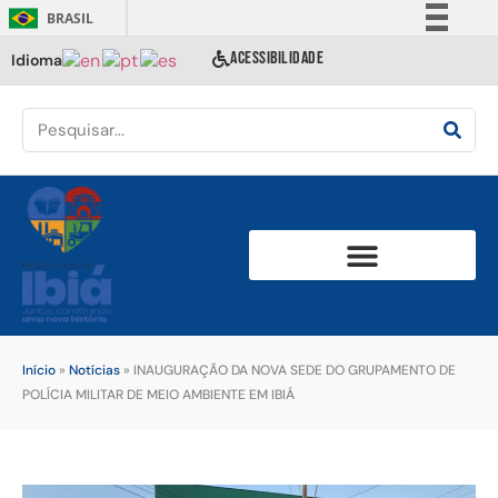
BRASIL
Simplifique!
ACESSIBILIDADE
Idioma
Comunica BR
Participe
Acesso à informação
Legislação
Canais
Início
»
Notícias
»
INAUGURAÇÃO DA NOVA SEDE DO GRUPAMENTO DE
POLÍCIA MILITAR DE MEIO AMBIENTE EM IBIÁ