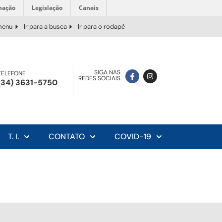
mação
Legislação
Canais
 menu
Ir para a busca
Ir para o rodapé
SIGA NAS
TELEFONE
REDES SOCIAIS
(34) 3631-5750
T. I.
CONTATO
COVID-19