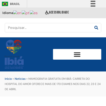
BRASIL
Simplifique!
ACESSIBILIDADE
Idioma
Comunica BR
Participe
Acesso à informação
Legislação
Canais
Início
»
Notícias
»
MAMOGRAFIA GRATUITA EM IBIÁ: CARRETA DO
HOSPITAL DO AMOR OFERECE MAIS DE 170 EXAMES NOS DIAS 22, 23 E 24
DE ABRIL