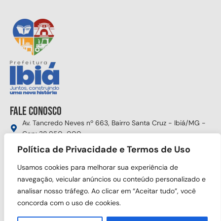
Fale conosco
Av. Tancredo Neves nº 663, Bairro Santa Cruz - Ibiá/MG -
Cep: 38.950-000
(34) 3631-5750
Política de Privacidade e Termos de Uso
gabinete@ibia.mg.gov.br
Usamos cookies para melhorar sua experiência de
Segunda à sexta das 8:00h às 17:30h
navegação, veicular anúncios ou conteúdo personalizado e
analisar nosso tráfego. Ao clicar em “Aceitar tudo”, você
Siga nas redes sociais
concorda com o uso de cookies.