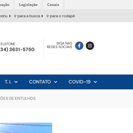
mação
Legislação
Canais
 menu
Ir para a busca
Ir para o rodapé
SIGA NAS
TELEFONE
REDES SOCIAIS
(34) 3631-5750
T. I.
CONTATO
COVID-19
HÕES DE ENTULHOS