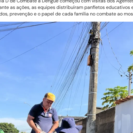
Dia D de Combate à Dengue começou com visitas dos Agente
ante as ações, as equipes distribuíram panfletos educativo
dos, prevenção e o papel de cada família no combate ao mos