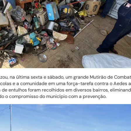
alizou, na última sexta e sábado, um grande Mutirão de Comba
scolas e a comunidade em uma força-tarefa contra o Aedes a
 de entulhos foram recolhidos em diversos bairros, eliminand
do o compromisso do município com a prevenção.