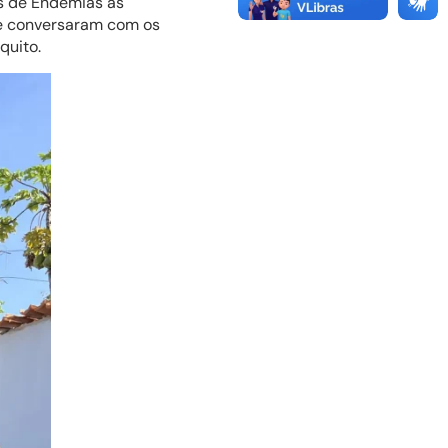
s de Endemias às
s e conversaram com os
quito.