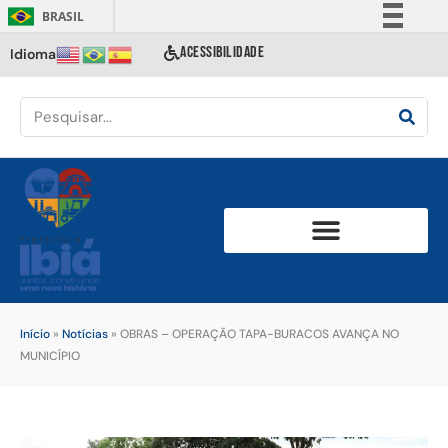
BRASIL
Simplifique!
ACESSIBILIDADE
Idioma
Comunica BR
Participe
Acesso à informação
Legislação
Canais
Início
»
Notícias
»
OBRAS – OPERAÇÃO TAPA-BURACOS AVANÇA NO
MUNICÍPIO