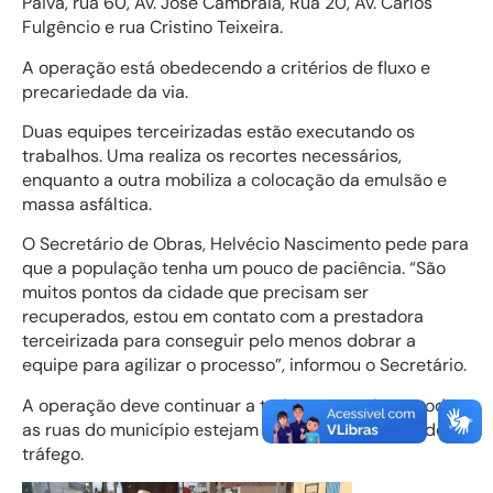
Paiva, rua 60, Av. José Cambraia, Rua 20, Av. Carlos
Fulgêncio e rua Cristino Teixeira.
A operação está obedecendo a critérios de fluxo e
precariedade da via.
Duas equipes terceirizadas estão executando os
trabalhos. Uma realiza os recortes necessários,
enquanto a outra mobiliza a colocação da emulsão e
massa asfáltica.
O Secretário de Obras, Helvécio Nascimento pede para
que a população tenha um pouco de paciência. “São
muitos pontos da cidade que precisam ser
recuperados, estou em contato com a prestadora
terceirizada para conseguir pelo menos dobrar a
equipe para agilizar o processo”, informou o Secretário.
A operação deve continuar a todo vapor até que todas
as ruas do município estejam em boas condições de
tráfego.