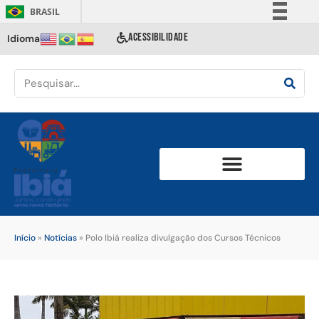
BRASIL
Simplifique!
ACESSIBILIDADE
Idioma
Comunica BR
Participe
Acesso à informação
Legislação
Canais
Início
»
Notícias
»
Polo Ibiá realiza divulgação dos Cursos Técnicos