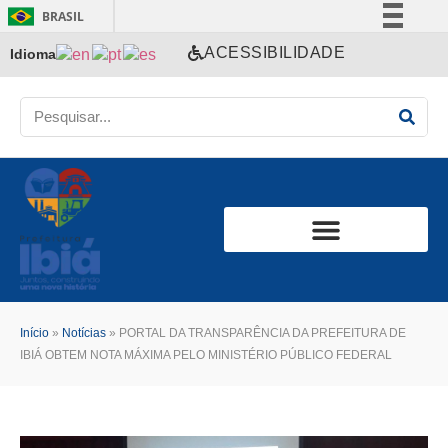
BRASIL
Simplifique!
ACESSIBILIDADE
Idioma
Comunica BR
Participe
Acesso à informação
Legislação
Canais
Início
»
Notícias
»
PORTAL DA TRANSPARÊNCIA DA PREFEITURA DE
IBIÁ OBTEM NOTA MÁXIMA PELO MINISTÉRIO PÚBLICO FEDERAL