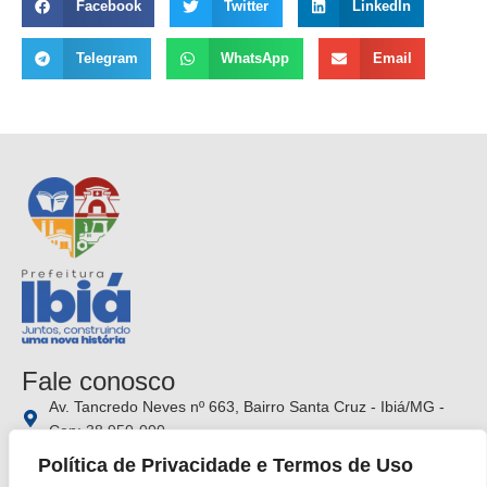
Facebook
Twitter
LinkedIn
Telegram
WhatsApp
Email
Fale conosco
Av. Tancredo Neves nº 663, Bairro Santa Cruz - Ibiá/MG -
Cep: 38.950-000
(34) 3631-5750
Política de Privacidade e Termos de Uso