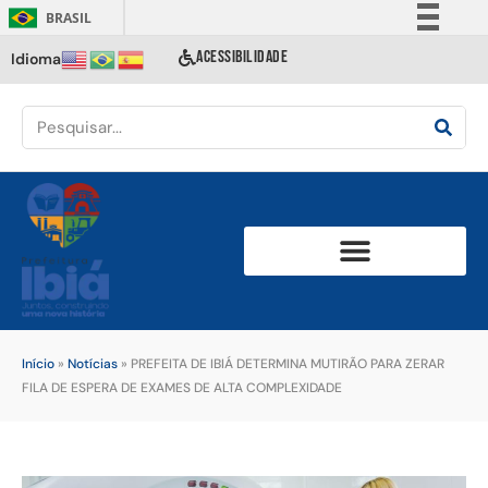
BRASIL
Simplifique!
ACESSIBILIDADE
Idioma
Comunica BR
Participe
Acesso à informação
Legislação
Canais
Início
»
Notícias
»
PREFEITA DE IBIÁ DETERMINA MUTIRÃO PARA ZERAR
FILA DE ESPERA DE EXAMES DE ALTA COMPLEXIDADE