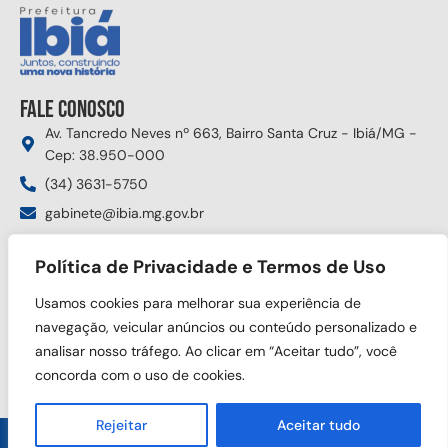
Fale conosco
Av. Tancredo Neves nº 663, Bairro Santa Cruz - Ibiá/MG -
Cep: 38.950-000
(34) 3631-5750
gabinete@ibia.mg.gov.br
Segunda à sexta das 8:00h às 17:30h
Política de Privacidade e Termos de Uso
Siga nas redes sociais
Usamos cookies para melhorar sua experiência de
navegação, veicular anúncios ou conteúdo personalizado e
analisar nosso tráfego. Ao clicar em “Aceitar tudo”, você
concorda com o uso de cookies.
Rejeitar
Aceitar tudo
Copyright © 2025 Prefeitura Municipal de Ibiá. Todos os direitos