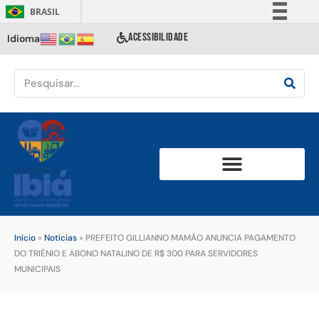
BRASIL
Simplifique!
ACESSIBILIDADE
Idioma
Comunica BR
Participe
Acesso à informação
Legislação
Canais
Início
»
Notícias
»
PREFEITO GILLIANNO MAMÃO ANUNCIA PAGAMENTO
DO TRIÊNIO E ABONO NATALINO DE R$ 300 PARA SERVIDORES
MUNICIPAIS