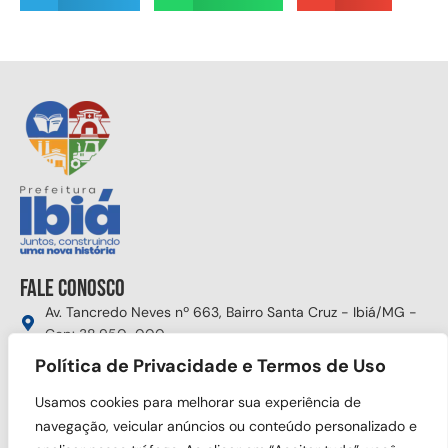
Fale conosco
Av. Tancredo Neves nº 663, Bairro Santa Cruz - Ibiá/MG -
Cep: 38.950-000
(34) 3631-5750
Política de Privacidade e Termos de Uso
gabinete@ibia.mg.gov.br
Usamos cookies para melhorar sua experiência de
Segunda à sexta das 8:00h às 17:30h
navegação, veicular anúncios ou conteúdo personalizado e