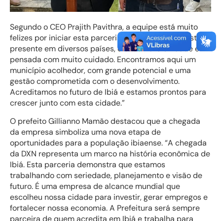
Segundo o CEO Prajith Pavithra, a equipe está muito
felizes por iniciar esta parceria com Ibiá. “A DXN está
presente em diversos países, e cada nova unidade é
pensada com muito cuidado. Encontramos aqui um
município acolhedor, com grande potencial e uma
gestão comprometida com o desenvolvimento.
Acreditamos no futuro de Ibiá e estamos prontos para
crescer junto com esta cidade.”
O prefeito Gillianno Mamão destacou que a chegada
da empresa simboliza uma nova etapa de
oportunidades para a população ibiaense. “A chegada
da DXN representa um marco na história econômica de
Ibiá. Esta parceria demonstra que estamos
trabalhando com seriedade, planejamento e visão de
futuro. É uma empresa de alcance mundial que
escolheu nossa cidade para investir, gerar empregos e
fortalecer nossa economia. A Prefeitura será sempre
parceira de quem acredita em Ibiá e trabalha para