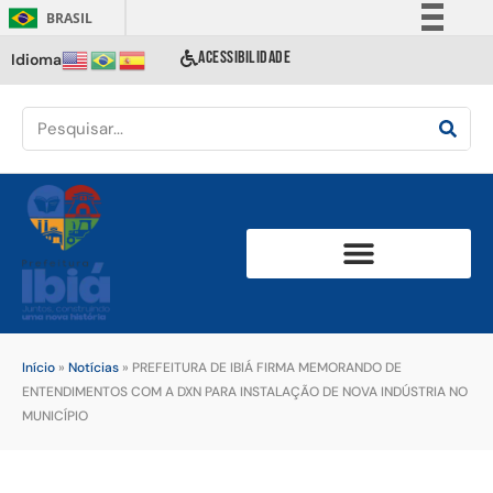
BRASIL
Simplifique!
ACESSIBILIDADE
Idioma
Comunica BR
Participe
Acesso à informação
Legislação
Canais
Início
»
Notícias
»
PREFEITURA DE IBIÁ FIRMA MEMORANDO DE
ENTENDIMENTOS COM A DXN PARA INSTALAÇÃO DE NOVA INDÚSTRIA NO
MUNICÍPIO