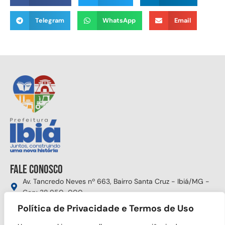
Telegram
WhatsApp
Email
Fale conosco
Av. Tancredo Neves nº 663, Bairro Santa Cruz - Ibiá/MG -
Cep: 38.950-000
Política de Privacidade e Termos de Uso
(34) 3631-5750
gabinete@ibia.mg.gov.br