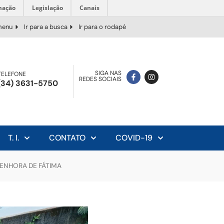
mação
Legislação
Canais
 menu
Ir para a busca
Ir para o rodapé
SIGA NAS
TELEFONE
REDES SOCIAIS
(34) 3631-5750
T. I.
CONTATO
COVID-19
SENHORA DE FÁTIMA