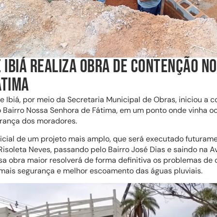
 IBIÁ REALIZA OBRA DE CONTENÇÃO N
ÁTIMA
de Ibiá, por meio da Secretaria Municipal de Obras, iniciou a
 Bairro Nossa Senhora de Fátima, em um ponto onde vinha o
ança dos moradores.
nicial de um projeto mais amplo, que será executado futuram
Risoleta Neves, passando pelo Bairro José Dias e saindo na 
ssa obra maior resolverá de forma definitiva os problemas d
mais segurança e melhor escoamento das águas pluviais.