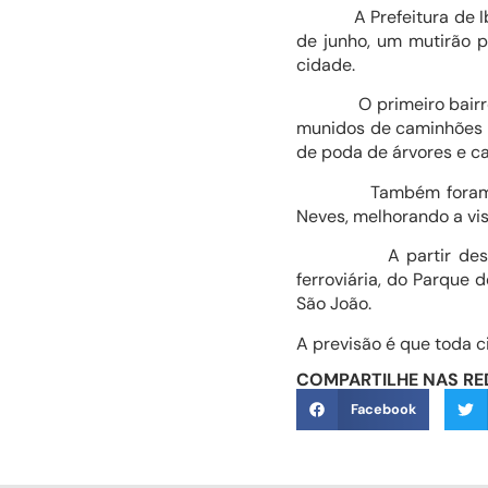
A Prefeitura de Ibiá, 
de junho, um mutirão p
cidade.
O primeiro bairro a re
munidos de caminhões e
de poda de árvores e ca
Também foram execut
Neves, melhorando a vis
A partir desta sema
ferroviária, do Parque 
São João.
A previsão é que toda c
COMPARTILHE NAS RE
Facebook