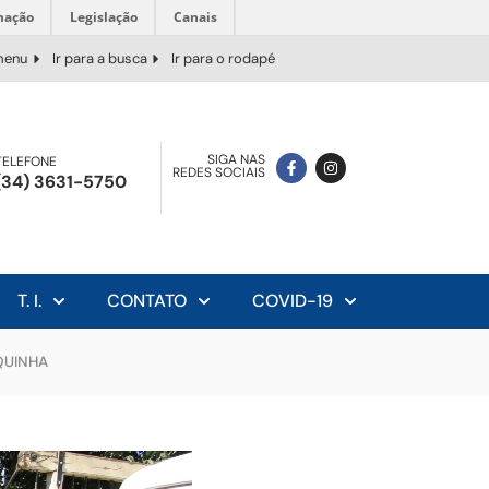
mação
Legislação
Canais
 menu
Ir para a busca
Ir para o rodapé
SIGA NAS
TELEFONE
REDES SOCIAIS
(34) 3631-5750
T. I.
CONTATO
COVID-19
QUINHA