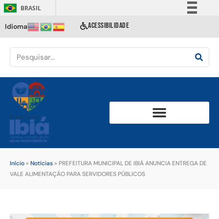
BRASIL
Simplifique!
ACESSIBILIDADE
Idioma
Comunica BR
Participe
Acesso à informação
Legislação
Canais
Início
»
Notícias
»
PREFEITURA MUNICIPAL DE IBIÁ ANUNCIA ENTREGA DE
VALE ALIMENTAÇÃO PARA SERVIDORES PÚBLICOS