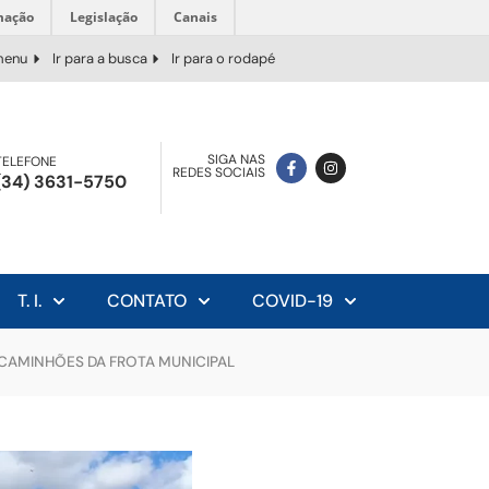
mação
Legislação
Canais
 menu
Ir para a busca
Ir para o rodapé
SIGA NAS
TELEFONE
REDES SOCIAIS
(34) 3631-5750
T. I.
CONTATO
COVID-19
CAMINHÕES DA FROTA MUNICIPAL