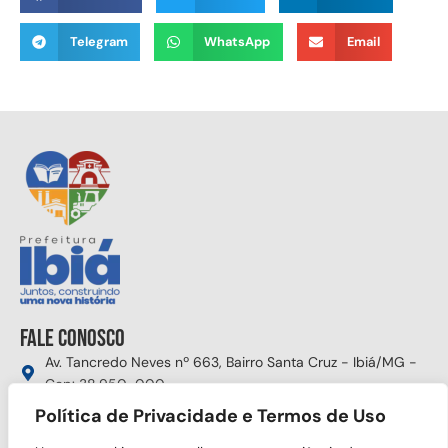
Telegram
WhatsApp
Email
Fale conosco
Av. Tancredo Neves nº 663, Bairro Santa Cruz - Ibiá/MG -
Cep: 38.950-000
(34) 3631-5750
Política de Privacidade e Termos de Uso
gabinete@ibia.mg.gov.br