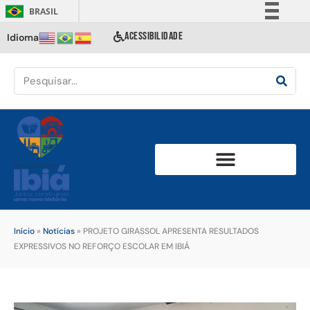
BRASIL
Simplifique!
ACESSIBILIDADE
Idioma
Comunica BR
Participe
Acesso à informação
Legislação
Canais
Início
»
Notícias
»
PROJETO GIRASSOL APRESENTA RESULTADOS
EXPRESSIVOS NO REFORÇO ESCOLAR EM IBIÁ