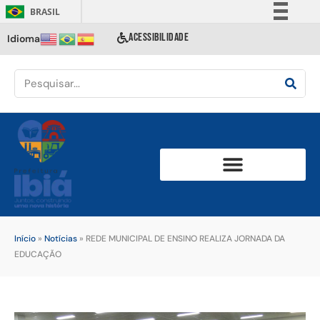
BRASIL
Simplifique!
ACESSIBILIDADE
Idioma
Comunica BR
Participe
Acesso à informação
Legislação
Canais
Início
»
Notícias
»
REDE MUNICIPAL DE ENSINO REALIZA JORNADA DA
EDUCAÇÃO