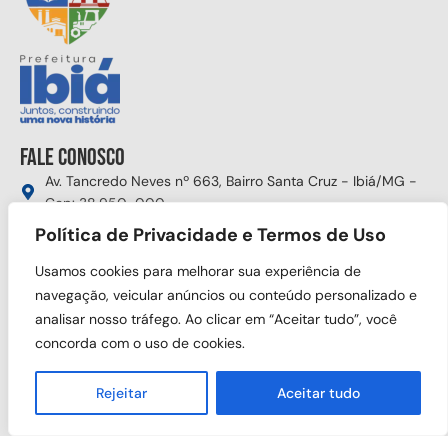
Fale conosco
Av. Tancredo Neves nº 663, Bairro Santa Cruz - Ibiá/MG -
Cep: 38.950-000
(34) 3631-5750
Política de Privacidade e Termos de Uso
gabinete@ibia.mg.gov.br
Usamos cookies para melhorar sua experiência de
Segunda à sexta das 8:00h às 17:30h
navegação, veicular anúncios ou conteúdo personalizado e
analisar nosso tráfego. Ao clicar em “Aceitar tudo”, você
Siga nas redes sociais
concorda com o uso de cookies.
Rejeitar
Aceitar tudo