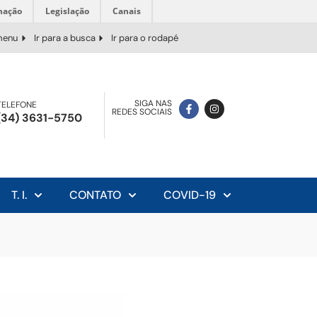
mação
Legislação
Canais
 menu
Ir para a busca
Ir para o rodapé
SIGA NAS
TELEFONE
REDES SOCIAIS
(34) 3631-5750
T. I.
CONTATO
COVID-19