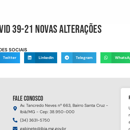
VID 39-21 NOVAS ALTERAÇÕES
DES SOCIAIS
Twitter
LinkedIn
Telegram
WhatsA
Fale conosco
Si
Av. Tancredo Neves nº 663, Bairro Santa Cruz -
Ibiá/MG - Cep: 38.950-000
(34) 3631-5750
gabinete@ibia.mg.gov.br