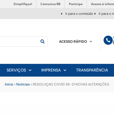
Simplifique!
Comunica BR
Participe
Acesso à infor
Ir para o conteúdo
Ir para o
ACESSO RÁPIDO
SERVIÇOS
IMPRENSA
TRANSPARÊNCIA
Início
»
Notícias
»
RESOLUÇAO COVID 39-21 NOVAS ALTERAÇÕES