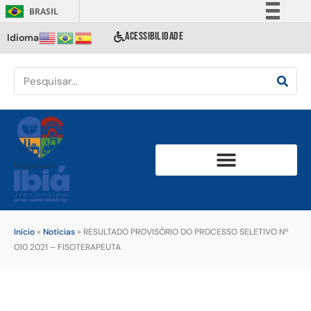
BRASIL
Simplifique!
ACESSIBILIDADE
Idioma
Comunica BR
Participe
Acesso à informação
Legislação
Canais
Início
»
Notícias
»
RESULTADO PROVISÓRIO DO PROCESSO SELETIVO Nº
010 2021 – FISOTERAPEUTA