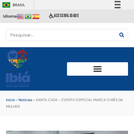
BRASIL
Simplifique!
ACESSIBILIDADE
Idioma
Comunica BR
Participe
Acesso à informação
Legislação
Canais
Início
»
Notícias
»
SANTA CASA – EVENTO ESPECIAL MARCA O MÊS DA
MULHER