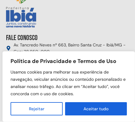
Fale conosco
Av. Tancredo Neves nº 663, Bairro Santa Cruz - Ibiá/MG -
Cep: 38.950-000
(34) 3631-5750
Política de Privacidade e Termos de Uso
gabinete@ibia.mg.gov.br
Usamos cookies para melhorar sua experiência de
Segunda à sexta das 8:00h às 17:30h
navegação, veicular anúncios ou conteúdo personalizado e
analisar nosso tráfego. Ao clicar em “Aceitar tudo”, você
Siga nas redes sociais
concorda com o uso de cookies.
Rejeitar
Aceitar tudo