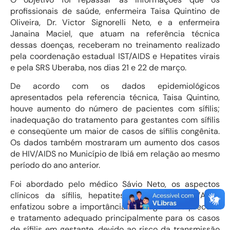
profissionais de saúde, enfermeira Taisa Quintino de
Oliveira, Dr. Victor Signorelli Neto, e a enfermeira
Janaina Maciel, que atuam na referência técnica
dessas doenças, receberam no treinamento realizado
pela coordenação estadual IST/AIDS e Hepatites virais
e pela SRS Uberaba, nos dias 21 e 22 de março.
De acordo com os dados epidemiológicos
apresentados pela referencia técnica, Taisa Quintino,
houve aumento do número de pacientes com sífilis;
inadequação do tratamento para gestantes com sífilis
e conseqüente um maior de casos de sífilis congênita.
Os dados também mostraram um aumento dos casos
de HIV/AIDS no Município de Ibiá em relação ao mesmo
período do ano anterior.
Foi abordado pelo médico Sávio Neto, os aspectos
clínicos da sífilis, hepatites virais e do HIV/AIDS,
enfatizou sobre a importância do diagnóstico precoce
e tratamento adequado principalmente para os casos
de sífilis em gestante, devido ao risco da transmissão