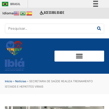
BRASIL
Simplifique!
ACESSIBILIDADE
Idioma
Comunica BR
Participe
Acesso à informação
Legislação
Canais
Início
»
Notícias
»
SECRETARIA DE SAÚDE REALIZA TREINAMENTO
IST/AIDS E HEPATITES VIRAIS