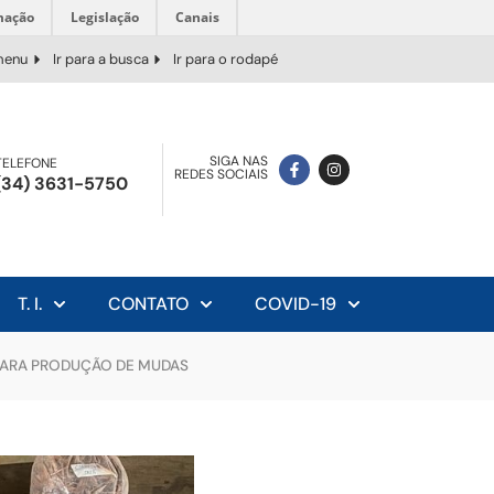
mação
Legislação
Canais
 menu
Ir para a busca
Ir para o rodapé
SIGA NAS
TELEFONE
REDES SOCIAIS
(34) 3631-5750
T. I.
CONTATO
COVID-19
 PARA PRODUÇÃO DE MUDAS