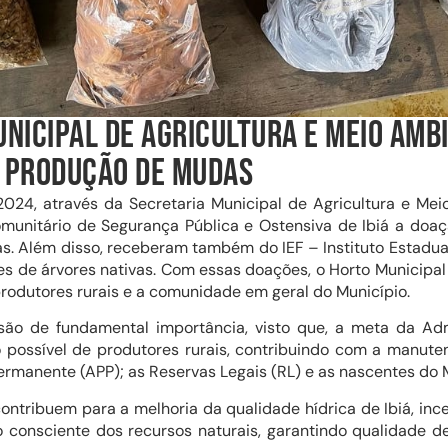
NICIPAL DE AGRICULTURA E MEIO AMB
 PRODUÇÃO DE MUDAS
024, através da Secretaria Municipal de Agricultura e Me
unitário de Segurança Pública e Ostensiva de Ibiá a doaç
. Além disso, receberam também do IEF – Instituto Estadual
s de árvores nativas. Com essas doações, o Horto Municipal 
produtores rurais e a comunidade em geral do Município.
são de fundamental importância, visto que, a meta da Adm
o possível de produtores rurais, contribuindo com a manut
rmanente (APP); as Reservas Legais (RL) e as nascentes do M
ontribuem para a melhoria da qualidade hídrica de Ibiá, inc
o consciente dos recursos naturais, garantindo qualidade d