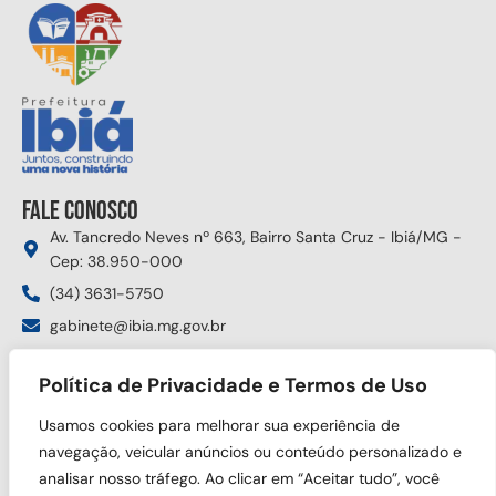
Fale conosco
Av. Tancredo Neves nº 663, Bairro Santa Cruz - Ibiá/MG -
Cep: 38.950-000
(34) 3631-5750
gabinete@ibia.mg.gov.br
Segunda à sexta das 8:00h às 17:30h
Política de Privacidade e Termos de Uso
Siga nas redes sociais
Usamos cookies para melhorar sua experiência de
navegação, veicular anúncios ou conteúdo personalizado e
analisar nosso tráfego. Ao clicar em “Aceitar tudo”, você