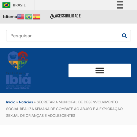
BRASIL
Simplifique!
ACESSIBILIDADE
Idioma
Comunica BR
Participe
Acesso à informação
Legislação
Canais
Início
»
Notícias
»
SECRETARIA MUNICIPAL DE DESENVOLVIMENTO
SOCIAL REALIZA SEMANA DE COMBATE AO ABUSO E À EXPLORAÇÃO
SEXUAL DE CRIANÇAS E ADOLESCENTES