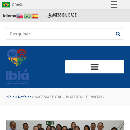
BRASIL
Simplifique!
ACESSIBILIDADE
Idioma
Comunica BR
Participe
Acesso à informação
Legislação
Canais
Início
»
Notícias
»
SUCESSO TOTAL O IV RECITAL DE INVERNO