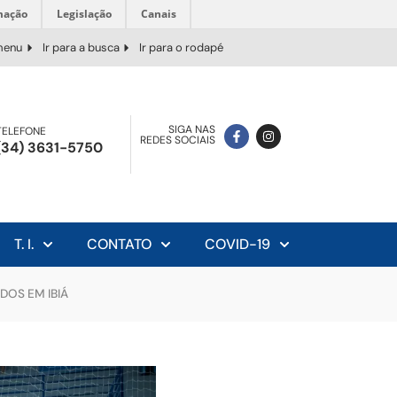
mação
Legislação
Canais
 menu
Ir para a busca
Ir para o rodapé
SIGA NAS
TELEFONE
REDES SOCIAIS
(34) 3631-5750
T. I.
CONTATO
COVID-19
DOS EM IBIÁ