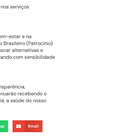
 nos serviços
bem-estar e na
 Brasileiro (Patrocínio)
scar alternativas e
gando com sensibilidade
nsparência,
tinuarão recebendo o
á, a saúde do nosso
pp
Email