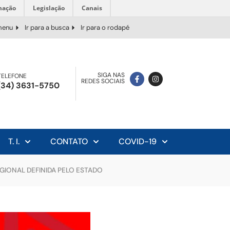
mação
Legislação
Canais
 menu
Ir para a busca
Ir para o rodapé
SIGA NAS
TELEFONE
REDES SOCIAIS
(34) 3631-5750
T. I.
CONTATO
COVID-19
GIONAL DEFINIDA PELO ESTADO