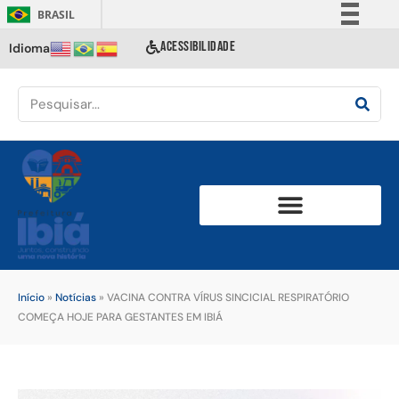
BRASIL
Simplifique!
ACESSIBILIDADE
Idioma
Comunica BR
Participe
Acesso à informação
Legislação
Canais
Início
»
Notícias
»
VACINA CONTRA VÍRUS SINCICIAL RESPIRATÓRIO
COMEÇA HOJE PARA GESTANTES EM IBIÁ