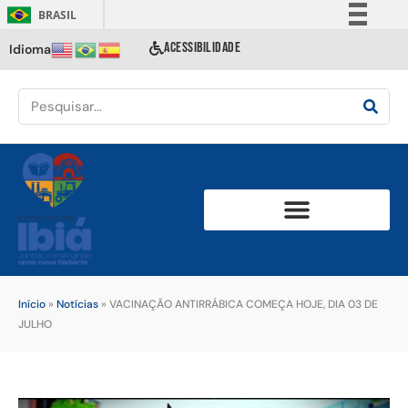
BRASIL
Simplifique!
ACESSIBILIDADE
Idioma
Comunica BR
Participe
Acesso à informação
Legislação
Canais
Início
»
Notícias
»
VACINAÇÃO ANTIRRÁBICA COMEÇA HOJE, DIA 03 DE
JULHO