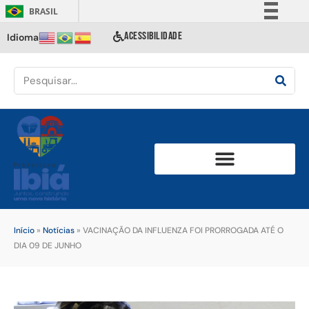
BRASIL
Simplifique!
ACESSIBILIDADE
Idioma
Comunica BR
Participe
Acesso à informação
Legislação
Canais
Início
»
Notícias
»
VACINAÇÃO DA INFLUENZA FOI PRORROGADA ATÉ O
DIA 09 DE JUNHO