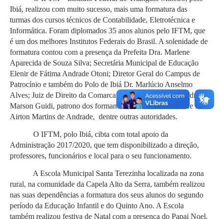
Ibiá, realizou com muito sucesso, mais uma formatura das
turmas dos cursos técnicos de Contabilidade, Eletrotécnica e
Informática. Foram diplomados 35 anos alunos pelo IFTM, que
é um dos melhores Institutos Federais do Brasil. A solenidade de
formatura contou com a presença da Prefeita Dra. Marlene
Aparecida de Souza Silva; Secretária Municipal de Educação
Elenir de Fátima Andrade Otoni; Diretor Geral do Campus de
Patrocínio e também do Polo de Ibiá Dr. Marlúcio Anselmo
Alves; Juiz de Direito da Comarca de Ibiá Dr. José Alexandre
Marson Guidi, patrono dos formandos; Diretor do IFTM de Ibiá
Airton Martins de Andrade, dentre outras autoridades.
O IFTM, polo Ibiá, cibta com total apoio da
Administração 2017/2020, que tem disponibilizado a direção,
professores, funcionários e local para o seu funcionamento.
A Escola Municipal Santa Terezinha localizada na zona
rural, na comunidade da Capela Alto da Serra, também realizou
nas suas dependências a formatura dos seus alunos do segundo
período da Educação Infantil e do Quinto Ano. A Escola
também realizou festiva de Natal com a presença do Papai Noel.