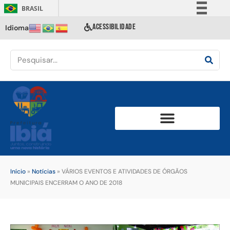
BRASIL
Simplifique!
ACESSIBILIDADE
Idioma
Comunica BR
Participe
Acesso à informação
Legislação
Canais
Início
»
Notícias
»
VÁRIOS EVENTOS E ATIVIDADES DE ÓRGÃOS
MUNICIPAIS ENCERRAM O ANO DE 2018