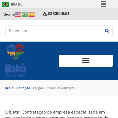
BRASIL
Simplifique!
ACESSIBILIDADE
Idioma
Comunica BR
Participe
Acesso à informação
Legislação
Canais
Início
»
Licitação
»
Pregão Presencial 031/2021
Objeto:
Contratação de empresa especializada em
realização de eventos, para realização e produção do