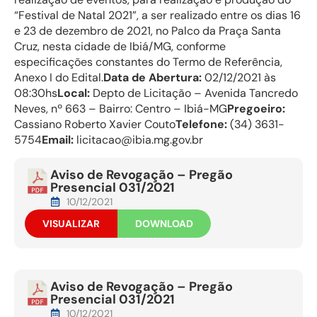
“Festival de Natal 2021”, a ser realizado entre os dias 16
e 23 de dezembro de 2021, no Palco da Praça Santa
Cruz, nesta cidade de Ibiá/MG, conforme
especificações constantes do Termo de Referência,
Anexo I do Edital.
Data de Abertura:
02/12/2021 às
08:30hs
Local:
Depto de Licitação – Avenida Tancredo
Neves, nº 663 – Bairro: Centro – Ibiá-MG
Pregoeiro:
Cassiano Roberto Xavier Couto
Telefone:
(34) 3631-
5754
Email:
licitacao@ibia.mg.gov.br
Aviso de Revogação – Pregão
Presencial 031/2021
10/12/2021
VISUALIZAR
DOWNLOAD
Aviso de Revogação – Pregão
Presencial 031/2021
10/12/2021